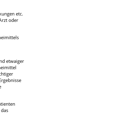
kungen etc.
Arzt oder
eimittels
und etwaiger
eimittel
htiger
Ergebnisse
e
atienten
 das