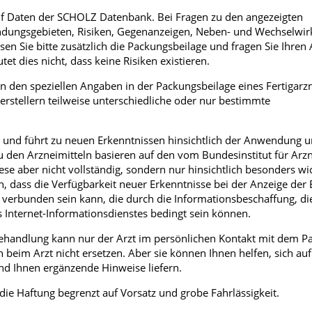
auf Daten der SCHOLZ Datenbank. Bei Fragen zu den angezeigten
Männerkrankheiten
ungsgebieten, Risiken, Gegenanzeigen, Neben- und Wechselwir
n Sie bitte zusätzlich die Packungsbeilage und fragen Sie Ihren 
afmedizin
t dies nicht, dass keine Risiken existieren.
n den speziellen Angaben in der Packungsbeilage eines Fertigarzn
tellern teilweise unterschiedliche oder nur bestimmte
er und führt zu neuen Erkenntnissen hinsichtlich der Anwendung 
zu den Arzneimitteln basieren auf den vom Bundesinstitut für Arzn
e aber nicht vollständig, sondern nur hinsichtlich besonders wic
, dass die Verfügbarkeit neuer Erkenntnisse bei der Anzeige der 
 verbunden sein kann, die durch die Informationsbeschaffung, di
 Internet-Informationsdienstes bedingt sein können.
 Behandlung kann nur der Arzt im persönlichen Kontakt mit dem P
beim Arzt nicht ersetzen. Aber sie können Ihnen helfen, sich auf
d Ihnen ergänzende Hinweise liefern.
 die Haftung begrenzt auf Vorsatz und grobe Fahrlässigkeit.