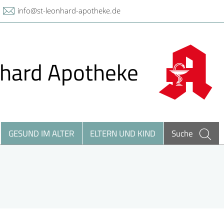
info@st-leonhard-apotheke.de
nhard Apotheke
GESUND IM ALTER
ELTERN UND KIND
Suche
eilpflanzen A-Z
ieren und Harnwege
argeldlose Zahlung
rthopädie und Unfallmedizin
heumatologische Erkrankungen