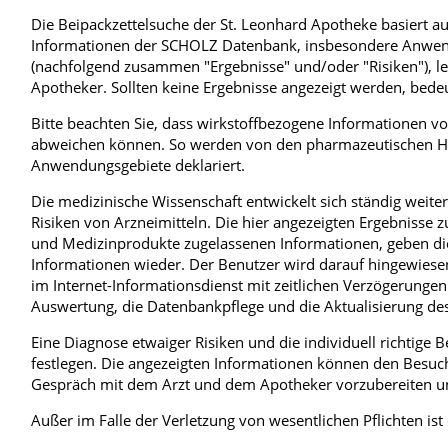
Die Beipackzettelsuche der St. Leonhard Apotheke basiert 
Sprachen
Blut, Krebs und Infektionen
Neurologie
Informationen der SCHOLZ Datenbank, insbesondere Anwend
(nachfolgend zusammen "Ergebnisse" und/oder "Risiken"), lese
Anmessen
Haut, Haare und Nägel
Schmerz- und Schl
Apotheker. Sollten keine Ergebnisse angezeigt werden, bedeute
Krankenpflege
Psychische Erkrankungen
Frauenkrankheiten
Bitte beachten Sie, dass wirkstoffbezogene Informationen vo
abweichen können. So werden von den pharmazeutischen Hers
Anwendungsgebiete deklariert.
Die medizinische Wissenschaft entwickelt sich ständig weit
Risiken von Arzneimitteln. Die hier angezeigten Ergebnisse 
und Medizinprodukte zugelassenen Informationen, geben dies
Informationen wieder. Der Benutzer wird darauf hingewiesen
im Internet-Informationsdienst mit zeitlichen Verzögerungen
Auswertung, die Datenbankpflege und die Aktualisierung des
Eine Diagnose etwaiger Risiken und die individuell richtige
festlegen. Die angezeigten Informationen können den Besuch 
Gespräch mit dem Arzt und dem Apotheker vorzubereiten un
Außer im Falle der Verletzung von wesentlichen Pflichten ist